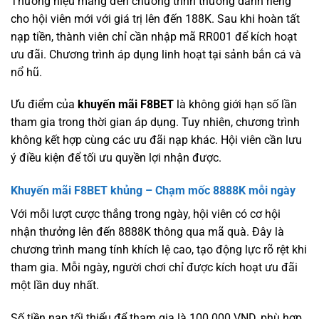
Thương hiệu mang đến chương trình thưởng dành riêng
cho hội viên mới với giá trị lên đến 188K. Sau khi hoàn tất
nạp tiền, thành viên chỉ cần nhập mã RR001 để kích hoạt
ưu đãi. Chương trình áp dụng linh hoạt tại sảnh bắn cá và
nổ hũ.
Ưu điểm của
khuyến mãi F8BET
là không giới hạn số lần
tham gia trong thời gian áp dụng. Tuy nhiên, chương trình
không kết hợp cùng các ưu đãi nạp khác. Hội viên cần lưu
ý điều kiện để tối ưu quyền lợi nhận được.
Khuyến mãi F8BET khủng – Chạm mốc 8888K mỗi ngày
Với mỗi lượt cược thắng trong ngày, hội viên có cơ hội
nhận thưởng lên đến 8888K thông qua mã quà. Đây là
chương trình mang tính khích lệ cao, tạo động lực rõ rệt khi
tham gia. Mỗi ngày, người chơi chỉ được kích hoạt ưu đãi
một lần duy nhất.
Số tiền nạp tối thiểu để tham gia là 100.000 VND, phù hợp