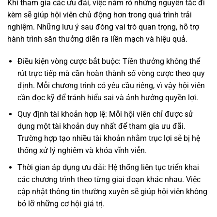
Khi tham gia các ưu đãi, việc nắm rõ những nguyên tắc đi
kèm sẽ giúp hội viên chủ động hơn trong quá trình trải
nghiệm. Những lưu ý sau đóng vai trò quan trọng, hỗ trợ
hành trình săn thưởng diễn ra liền mạch và hiệu quả.
Điều kiện vòng cược bắt buộc: Tiền thưởng không thể
rút trực tiếp mà cần hoàn thành số vòng cược theo quy
định. Mỗi chương trình có yêu cầu riêng, vì vậy hội viên
cần đọc kỹ để tránh hiểu sai và ảnh hưởng quyền lợi.
Quy định tài khoản hợp lệ: Mỗi hội viên chỉ được sử
dụng một tài khoản duy nhất để tham gia ưu đãi.
Trường hợp tạo nhiều tài khoản nhằm trục lợi sẽ bị hệ
thống xử lý nghiêm và khóa vĩnh viễn.
Thời gian áp dụng ưu đãi: Hệ thống liên tục triển khai
các chương trình theo từng giai đoạn khác nhau. Việc
cập nhật thông tin thường xuyên sẽ giúp hội viên không
bỏ lỡ những cơ hội giá trị.