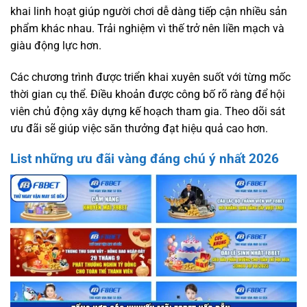
khai linh hoạt giúp người chơi dễ dàng tiếp cận nhiều sản
phẩm khác nhau. Trải nghiệm vì thế trở nên liền mạch và
giàu động lực hơn.
Các chương trình được triển khai xuyên suốt với từng mốc
thời gian cụ thể. Điều khoản được công bố rõ ràng để hội
viên chủ động xây dựng kế hoạch tham gia. Theo dõi sát
ưu đãi sẽ giúp việc săn thưởng đạt hiệu quả cao hơn.
List những ưu đãi vàng đáng chú ý nhất 2026