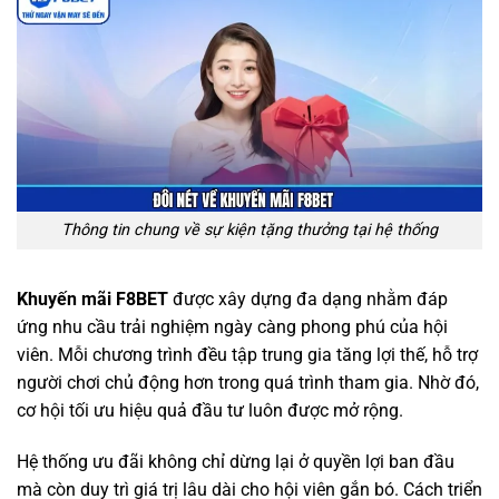
Thông tin chung về sự kiện tặng thưởng tại hệ thống
Khuyến mãi F8BET
được xây dựng đa dạng nhằm đáp
ứng nhu cầu trải nghiệm ngày càng phong phú của hội
viên. Mỗi chương trình đều tập trung gia tăng lợi thế, hỗ trợ
người chơi chủ động hơn trong quá trình tham gia. Nhờ đó,
cơ hội tối ưu hiệu quả đầu tư luôn được mở rộng.
Hệ thống ưu đãi không chỉ dừng lại ở quyền lợi ban đầu
mà còn duy trì giá trị lâu dài cho hội viên gắn bó. Cách triển