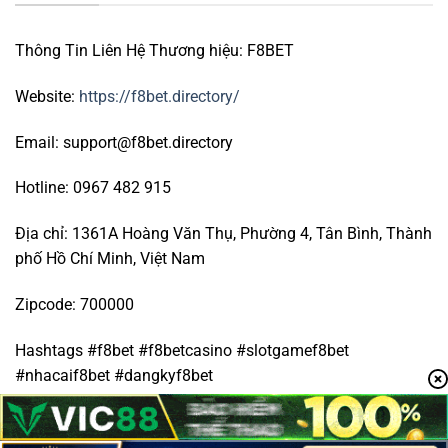
Thông Tin Liên Hệ Thương hiệu: F8BET
Website:
https://f8bet.directory/
Email:
support@f8bet.directory
Hotline: 0967 482 915
Địa chỉ: 1361A Hoàng Văn Thụ, Phường 4, Tân Bình, Thành
phố Hồ Chí Minh, Việt Nam
Zipcode: 700000
Hashtags #f8bet #f8betcasino #slotgamef8bet
#nhacaif8bet #dangkyf8bet