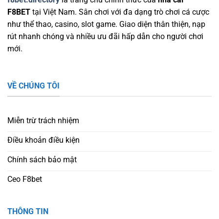
F8BET
tại Việt Nam. Sân chơi với đa dạng trò chơi cá cược
như thể thao, casino, slot game. Giao diện thân thiện, nạp
rút nhanh chóng và nhiều ưu đãi hấp dẫn cho người chơi
mới.
VỀ CHÚNG TÔI
Miễn trừ trách nhiệm
Điều khoản điều kiện
Chính sách bảo mật
Ceo F8bet
THÔNG TIN